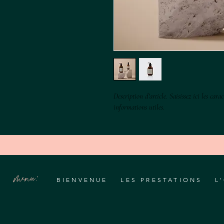
Description d'article. Saisissez ici les carac
informations utiles.
menu:
BIENVENUE
LES PRESTATIONS
L