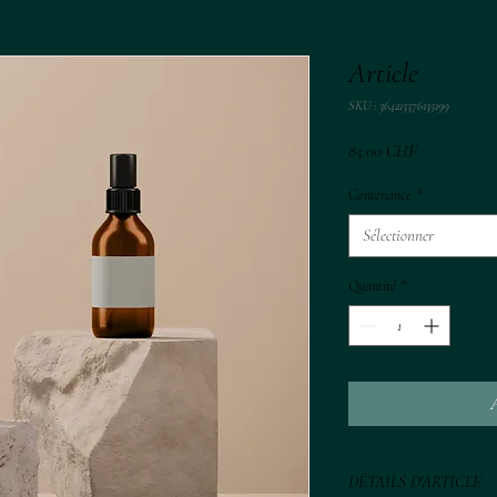
Article
SKU : 364215376135199
Prix
85.00 CHF
Contenance
*
Sélectionner
Quantité
*
A
DÉTAILS D'ARTICLE