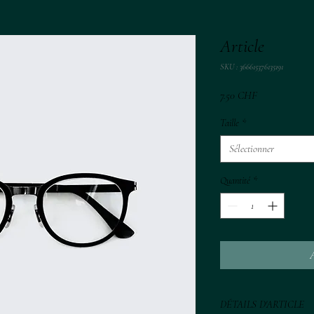
Article
SKU : 366615376135191
Prix
7.50 CHF
Taille
*
Sélectionner
Quantité
*
A
DÉTAILS D'ARTICLE