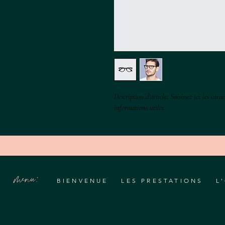
Description d'article. Saisissez ici les carac
informations utiles.
menu:
BIENVENUE
LES PRESTATIONS
L