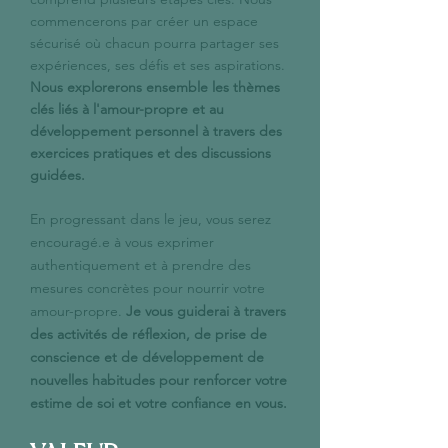
commencerons par créer un espace
sécurisé où chacun pourra partager ses
expériences, ses défis et ses aspirations.
Nous explorerons ensemble les thèmes
clés liés à l'amour-propre et au
développement personnel à travers des
exercices pratiques et des discussions
guidées.
En progressant dans le jeu, vous serez
encouragé.e à vous exprimer
authentiquement et à prendre des
mesures concrètes pour nourrir votre
amour-propre.
Je vous guiderai à travers
des activités de réflexion, de prise de
conscience et de développement de
nouvelles habitudes pour renforcer votre
estime de soi et votre confiance en vous.