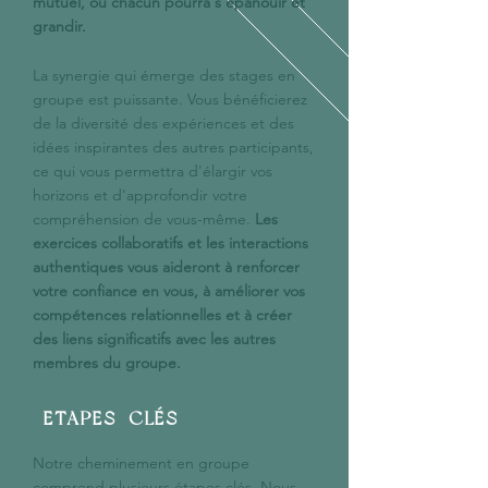
mutuel, où chacun pourra s'épanouir et
grandir.
La synergie qui émerge des stages en
groupe est puissante. Vous bénéficierez
de la diversité des expériences et des
idées inspirantes des autres participants,
ce qui vous permettra d'élargir vos
horizons et d'approfondir votre
compréhension de vous-même.
Les
exercices collaboratifs et les interactions
authentiques vous aideront à renforcer
votre confiance en vous, à améliorer vos
compétences relationnelles et à créer
des liens significatifs avec les autres
membres du groupe.
ETAPES-CLÉS
Notre cheminement en groupe
comprend plusieurs étapes clés. Nous