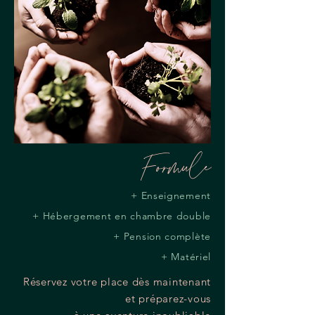
Formule
+ Enseignement
+ Hébergement en chambre double
+ Pension complète
+ Matériel
Réservez votre place dès maintenant
et préparez-vous