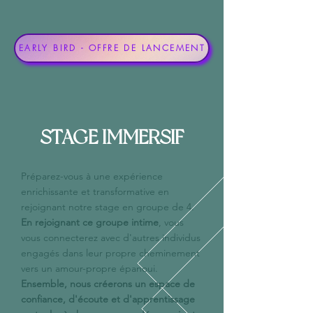
EARLY BIRD - OFFRE DE LANCEMENT
STAGE IMMERSIF
Préparez-vous à une expérience
enrichissante et transformative en
rejoignant notre stage en groupe de 4.
En rejoignant ce groupe intime
, vous
vous connecterez avec d'autres individus
engagés dans leur propre cheminement
vers un amour-propre épanoui.
Ensemble, nous créerons un espace de
confiance, d'écoute et d'apprentissage