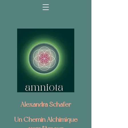
Alexandra Schafer
Un Chemin Alchimique