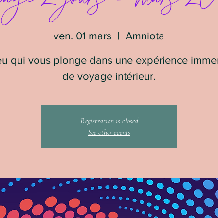
ven. 01 mars
  |  
Amniota
eu qui vous plonge dans une expérience imme
de voyage intérieur.
Registration is closed
See other events