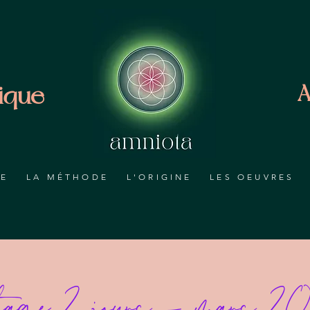
ique
A
RE
LA MÉTHODE
L'ORIGINE
LES OEUVRES
ge 2 jours - mars 