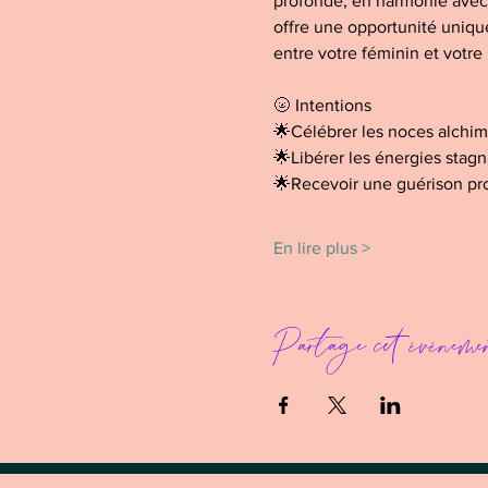
profonde, en harmonie avec l
offre une opportunité unique 
entre votre féminin et votre 
🌝 Intentions
🌟Célébrer les noces alchim
🌟Libérer les énergies stagn
🌟Recevoir une guérison pro
En lire plus >
Partage cet événeme