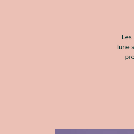
Les 
lune 
pro