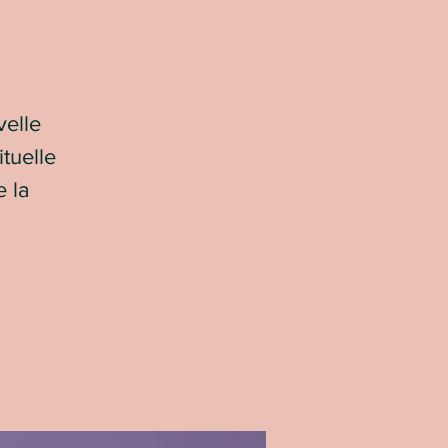
velle
tuelle
e la