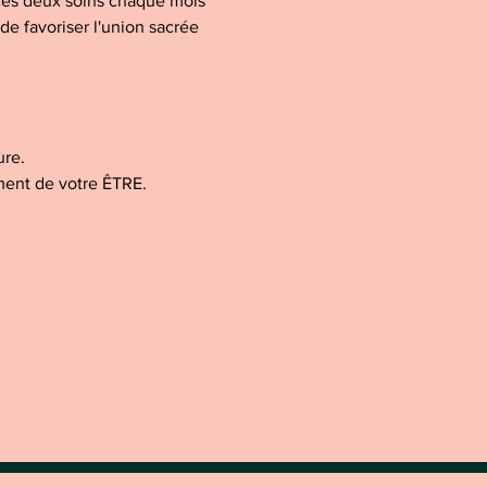
 ces deux soins chaque mois 
de favoriser l'union sacrée 
ure.
ment de votre ÊTRE.