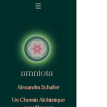
Alexandra Schafer
Un Chemin Alchimique