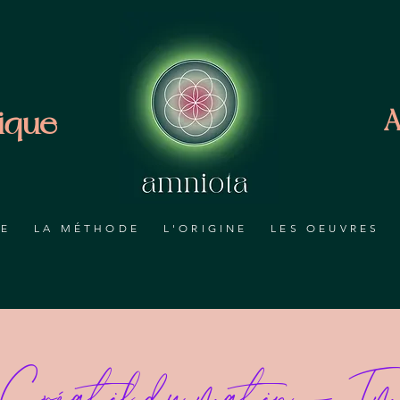
ique
A
RE
LA MÉTHODE
L'ORIGINE
LES OEUVRES
Créatif du matin - Imp