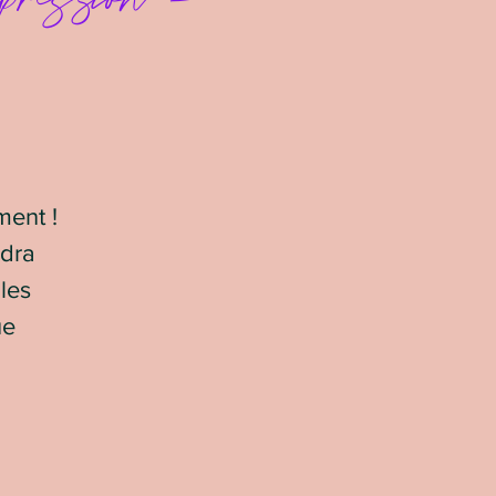
ment !
ndra
 les
ue