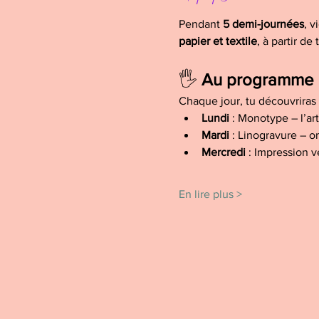
Pendant 
5 demi-journées
, v
papier et textile
, à partir d
🖐️ 
Au programme : 1
Chaque jour, tu découvriras 
Lundi
 : Monotype – l’ar
Mardi
 : Linogravure – o
Mercredi
 : Impression v
En lire plus >