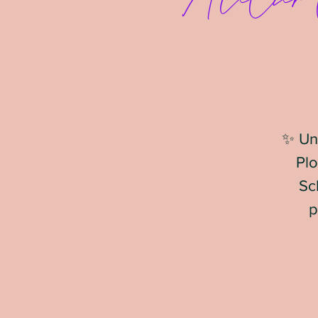
✨ Une
Plo
Sch
p